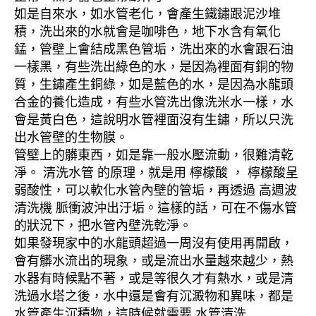
如是自來水，如水管老化，會產生鐵鏽跟泥沙堆
積，洗出來的水就會是咖啡色，地下水含有氧化
錳，管壁上會結成黑色管垢，洗出來的水會跟石油
一樣黑，有些洗出綠色的水，是因為裡面有銅的物
質，生鏽產生銅綠，如是藍色的水，是因為水龍頭
合金的養化造成，有些水管洗出像洗米水一樣，水
會是黃白色，這說明水管裡面沒有生鏽，所以只洗
出水管壁的生物膜。
管壁上的髒東西，如是靠一般水壓流動，很難清乾
淨。 清洗水管 的原理，就是用 檸檬酸 ， 檸檬酸呈
弱酸性，可以軟化水管內壁的管垢，再透過 高週波
清洗機 脈衝波沖出汙垢。這樣的話，可在不傷水管
的狀況下，把水管內壁洗乾淨。
如果發現家中的水龍頭超過一周沒有使用再開啟，
會有髒水流出的現象，或是流出水量越來越少，熱
水器有時候點不著，或是等很久才有熱水，或是清
洗過水塔之後，水中還是會有沉澱物和異味，都是
水管產生沉積物，這時候就需要 水管清洗