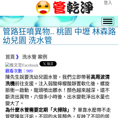
登入
管路狂噴異物.. 桃園 中壢 林森路
幼兒園 洗水管
首頁
》
洗水管 案例
觀看次數：989
陳先生說要洗幼兒園水管，我們立即帶著
高周波清
洗機
前往支援。注入弱酸檸檬酸靜置軟化後，螺旋
脈衝一啟動，龍頭噴出髒水！顏色越來越深，還不
斷流出異物，六個多小時後，出水變乾淨出水量也
變大了。
為什麼水管需要定期「大掃除」？
單靠水壓帶不走
管壁陳年汙垢。不同的水質顏色，反映了不同的居