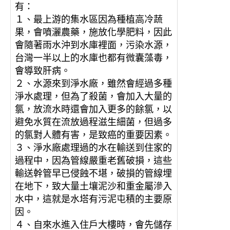
有：
１、最上游的集水區因為種植高冷蔬
果，會噴灑農藥，施放化學肥料，因此
會隨著雨水沖到水庫裡面，污染水源，
台灣一半以上的水庫也都有微囊藻毒，
會導致肝病。
２、水源來到淨水廠，雖然會經過多種
淨水處理，但為了殺菌，會加入大量的
氯，放流水時還會加入更多的餘氯，以
避免水質在流放過程滋生細菌，但過多
的氯對人體有害，是致癌的重要因素。
３、淨水廠處理過的水在輸送到住家的
過程中，因為管線嚴重老舊破損，這些
輸送幹管早已侵蝕不堪，破損的管線埋
在地下，致大量土壤泥沙和重金屬滲入
水中，這就是水塔有污泥屯積的主要原
因。
４、自來水進入住戶大樓時，會先儲存