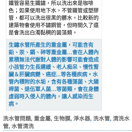
鐵管容易生鐵鏽，所以洗出來是咖啡
色；如果使用地下水，不管鐵管或塑膠
管，都可以洗出很黑的髒水。比較新的
建築物會使用不鏽鋼管，但時間久了還
是會洗出白濁黏稠的菌藻類。
生鏽水管所產生的重金屬，可能含有
鉛、汞、鎘、砷等重金屬…會在人體內
累積無法代謝對人體的影響可能會造成
小孩智力生長遲緩、老人痴呆、慢性腎
臟＆肝臟病變、癌症...等各種疾病。水
管內積附的水垢，含有各種藻菌、大腸
桿菌、退伍軍人菌…等菌類，會在身體
虛弱時入侵人的體內，讓人感染而生
病。
洗水管問題
,
重金屬
,
生物膜
,
淨水器
,
洗水管
,
清洗水
管
,
水管清洗