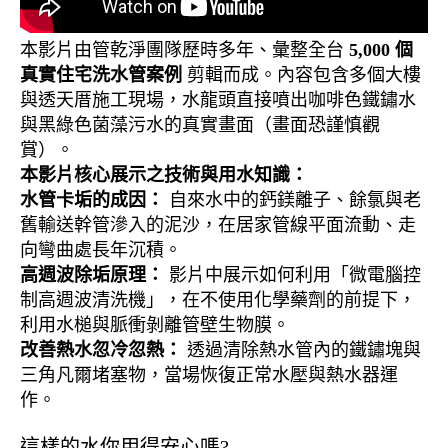
本影片由管乾淨團隊歷時多年、彙整全台
5,000 個
真實住宅洗水管案例
剪輯而成。內容包含多個大樓
與透天厝施工現場，水龍頭直接噴出咖啡色鐵鏽水
與黑綠色菌藻污水的真實畫面（畫面恐謹慎觀
賞）。
本影片核心展示之技術與用水知識：
水管卡垢的成因：
自來水中的鈣鎂離子、餘氯與老
舊輸送幹管滲入的泥沙，在居家管線平面流動、走
向彎曲處長年沉積。
高週波除垢原理：
影片中展示如何利用「微電腦控
制高週波清洗機」，在不使用化學藥劑的前提下，
利用水槌與脈衝剝離管壁生物膜。
改善熱水忽冷忽熱：
透過清除熱水管內的鐵鏽塊與
三角凡爾堵塞物，當場恢復正常水壓與熱水器運
作。
這樣的水你用得安心嗎?