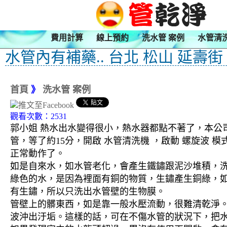
費用計算
線上預約
洗水管 案例
水管清
水管內有補藥.. 台北 松山 延壽街
首頁
》
洗水管 案例
觀看次數：2531
郭小姐 熱水出水變得很小，熱水器都點不著了，本公司
管，等了約15分，開啟 水管清洗機 ，啟動 螺旋波
正常動作了。
如是自來水，如水管老化，會產生鐵鏽跟泥沙堆積，
綠色的水，是因為裡面有銅的物質，生鏽產生銅綠，
有生鏽，所以只洗出水管壁的生物膜。
管壁上的髒東西，如是靠一般水壓流動，很難清乾淨。 
波沖出汙垢。這樣的話，可在不傷水管的狀況下，把