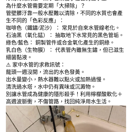
為什麼水管需要定期「大掃除」？
管壁髒汙靠一般水壓難以清除，不同的水質也會產
生不同的「色彩反應」：
咖啡色（鐵鏽/泥沙）： 常見於自來水管線老化。
石油黑（氧化錳）： 抽取地下水常見的黑色管垢。
綠色/藍色： 銅製管件或合金氧化產生的銅綠。
乳白色（生物膜）： 代表管內雖無生鏽，但已滋生
細菌黏液。
⚠️ 家中水管的求救訊號：
龍頭一週沒開，流出的水色發黃。
出水量變小，熱水器難以點火或加熱過慢。
清洗過水塔，水中仍有異味或沉澱物。
別讓水管成為健康的隱形殺手！利用檸檬酸軟化＋
高週波脈衝，不傷管路，找回純淨用水生活。