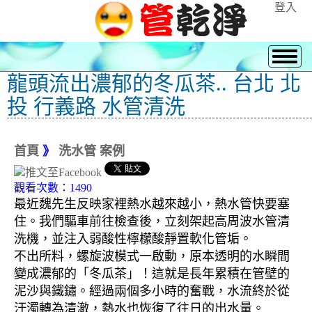
登入
龍頭流出濃郁的冬瓜茶.. 台北 北
投 行義路 水管清洗
首頁
》
洗水管 案例
觀看次數：1490
最近魏先生反映家裡熱水越來越小，熱水管快要塞
住。我們驅車前往檢查後，立刻架起高周波水管清
洗機，並注入弱酸性檸檬酸靜置軟化管垢。
不出所料，螺旋波模式一啟動，原本透明的水瞬間
變成濃郁的「冬瓜茶」！這就是長年累積在管壁的
泥沙與鐵鏽。經過兩個多小時的奮戰，水流終於從
汙濁轉為清澈，熱水也恢復了往日的出水量。