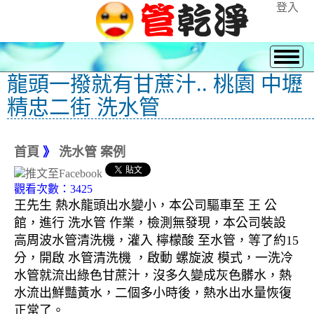
登入
龍頭一撥就有甘蔗汁.. 桃園 中壢
精忠二街 洗水管
首頁
》
洗水管 案例
觀看次數：3425
王先生 熱水龍頭出水變小，本公司驅車至 王 公
館，進行 洗水管 作業，檢測無發現，本公司裝設
高周波水管清洗機，灌入 檸檬酸 至水管，等了約15
分，開啟 水管清洗機 ，啟動 螺旋波 模式，一洗冷
水管就流出綠色甘蔗汁，沒多久變成灰色髒水，熱
水流出鮮豔黃水，二個多小時後，熱水出水量恢復
正常了。