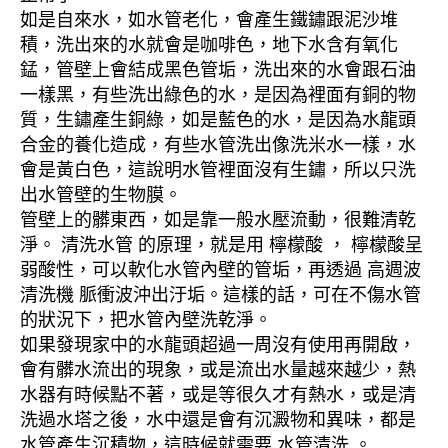
如是自來水，如水管老化，會產生鐵鏽跟泥沙堆
積，洗出來的水就會是咖啡色，地下水含有氧化
錳，管壁上會結成黑色管垢，洗出來的水會跟石油
一樣黑，有些洗出綠色的水，是因為裡面有銅的物
質，生鏽產生銅綠，如是藍色的水，是因為水龍頭
合金的養化造成，有些水管洗出像洗米水一樣，水
會是黃白色，這說明水管裡面沒有生鏽，所以只洗
出水管壁的生物膜。
管壁上的髒東西，如是靠一般水壓流動，很難清乾
淨。 清洗水管 的原理，就是用 檸檬酸 ， 檸檬酸呈
弱酸性，可以軟化水管內壁的管垢，再透過 高週波
清洗機 脈衝波沖出汙垢。這樣的話，可在不傷水管
的狀況下，把水管內壁洗乾淨。
如果發現家中的水龍頭超過一周沒有使用再開啟，
會有髒水流出的現象，或是流出水量越來越少，熱
水器有時候點不著，或是等很久才有熱水，或是清
洗過水塔之後，水中還是會有沉澱物和異味，都是
水管產生沉積物，這時候就需要 水管清洗 。