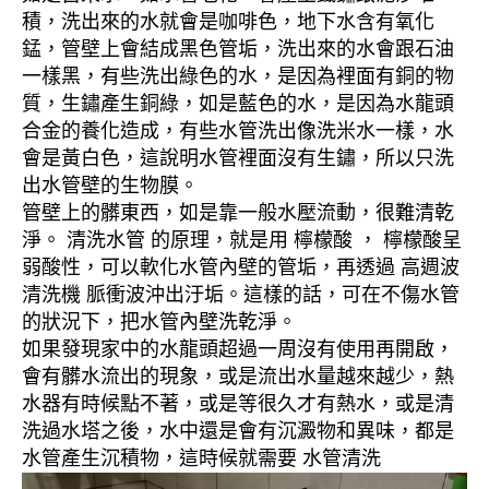
積，洗出來的水就會是咖啡色，地下水含有氧化
錳，管壁上會結成黑色管垢，洗出來的水會跟石油
一樣黑，有些洗出綠色的水，是因為裡面有銅的物
質，生鏽產生銅綠，如是藍色的水，是因為水龍頭
合金的養化造成，有些水管洗出像洗米水一樣，水
會是黃白色，這說明水管裡面沒有生鏽，所以只洗
出水管壁的生物膜。
管壁上的髒東西，如是靠一般水壓流動，很難清乾
淨。 清洗水管 的原理，就是用 檸檬酸 ， 檸檬酸呈
弱酸性，可以軟化水管內壁的管垢，再透過 高週波
清洗機 脈衝波沖出汙垢。這樣的話，可在不傷水管
的狀況下，把水管內壁洗乾淨。
如果發現家中的水龍頭超過一周沒有使用再開啟，
會有髒水流出的現象，或是流出水量越來越少，熱
水器有時候點不著，或是等很久才有熱水，或是清
洗過水塔之後，水中還是會有沉澱物和異味，都是
水管產生沉積物，這時候就需要 水管清洗